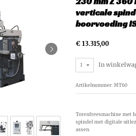
230 mm Z 360 
verticale spin
boorvoeding IS
€ 13.315,00
In winkelwa
Artikelnummer:
MT60
Torenfreesmachine met ho
spindel met digitale uitl
assen.