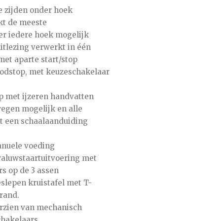
e zijden onder hoek
akt de meeste
r iedere hoek mogelijk
itlezing verwerkt in één
et aparte start/stop
odstop, met keuzeschakelaar
 met ijzeren handvatten
wegen mogelijk en alle
et een schaalaanduiding
anuele voeding
waluwstaartuitvoering met
rs op de 3 assen
slepen kruistafel met T-
rand.
rzien van mechanisch
chakelaars