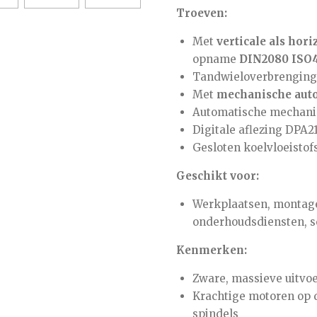
Troeven:
Met
verticale als hori
opname
DIN2080 ISO
Tandwieloverbrenging (
Met
mechanische aut
Automatische mechani
Digitale aflezing DPA2
Gesloten koelvloeisto
Geschikt voor:
Werkplaatsen, montage
onderhoudsdiensten, s
Kenmerken:
Zware, massieve uitvoe
Krachtige motoren op d
spindels