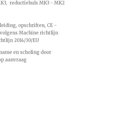
MK3, reductiehuls MK3 - MK2
eiding, opschriften, CE -
volgens Machine richtlijn
htlijn 2014/30/EU
ikname en scholing door
 op aanvraag