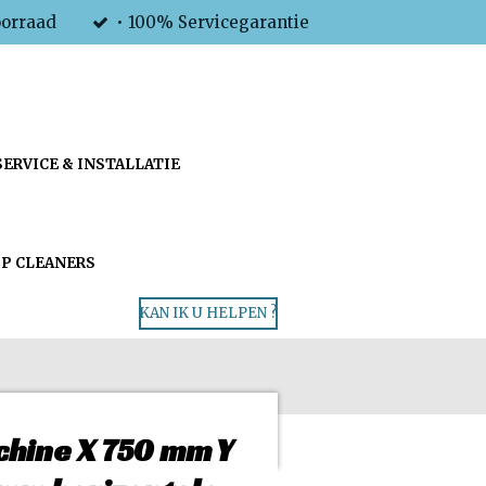
oorraad
• 100% Servicegarantie
SERVICE & INSTALLATIE
P CLEANERS
KAN IK U HELPEN ?
hine X 750 mm Y