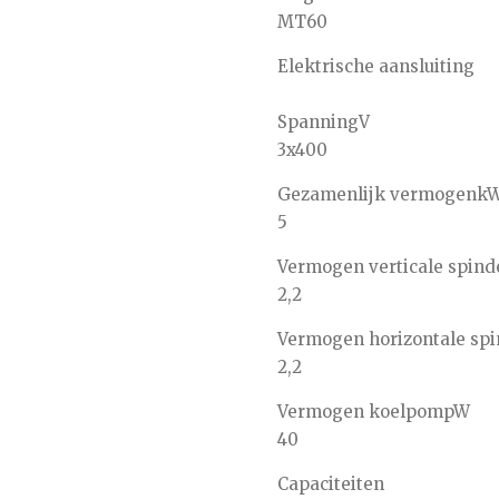
MT60
Elektrische aansluiting
Spanning
V
3x400
Gezamenlijk vermogen
k
5
Vermogen verticale spind
2,2
Vermogen horizontale spi
2,2
Vermogen koelpomp
W
40
Capaciteiten