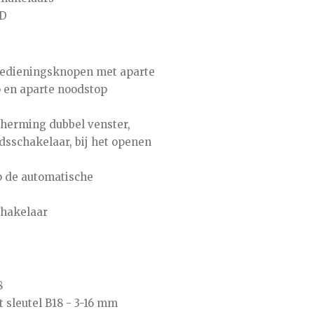
ED
bedieningsknopen met aparte
p en aparte noodstop
cherming dubbel venster,
idsschakelaar, bij het openen
p de automatische
chakelaar
8
sleutel B18 - 3-16 mm