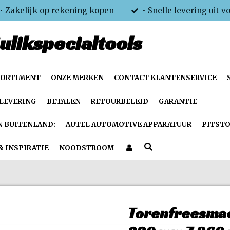
• Zakelijk op rekening kopen
• Snelle levering uit v
ulikspecialtools
SORTIMENT
ONZE MERKEN
CONTACT KLANTENSERVICE
LEVERING
BETALEN
RETOURBELEID
GARANTIE
N BUITENLAND:
AUTEL AUTOMOTIVE APPARATUUR
PITSTO
& INSPIRATIE
NOODSTROOM
Torenfreesmac