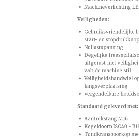
Machineverlichting L
Veiligheden:
Gebruiksvriendelijke 
start- en stopdrukkno
Nullastspanning
Degelijke freesspilafs
uitgerust met veilighe
valt de machine stil
Veiligheidshandwiel o
langsverplaatsing
Vergendelbare hoofds
Standaard geleverd met:
Aantrekstang M16
Kegeldoorn ISO40 - B1
Tandkransboorkop met 