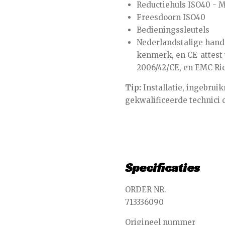
Reductiehuls ISO40 - 
Freesdoorn ISO40
Bedieningssleutels
Nederlandstalige handl
kenmerk, en CE-attest 
2006/42/CE, en EMC Ric
Tip:
Installatie, ingebru
gekwalificeerde technici
Specificaties
ORDER NR.
713336090
Origineel nummer