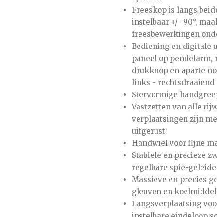
Freeskop is langs beid
instelbaar +/- 90°, ma
freesbewerkingen onde
Bediening en digitale u
paneel op pendelarm, m
drukknop en aparte no
links - rechtsdraaiend
Stervormige handgreep
Vastzetten van alle rij
verplaatsingen zijn m
uitgerust
Handwiel voor fijne m
Stabiele en precieze z
regelbare spie-geleide
Massieve en precies ge
gleuven en koelmiddel
Langsverplaatsing voo
instelbare eindeloop s