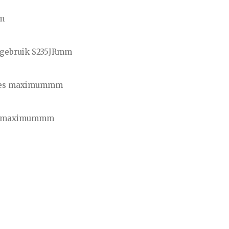
m
 gebruik S235JR
mm
rees maximum
mm
es maximum
mm