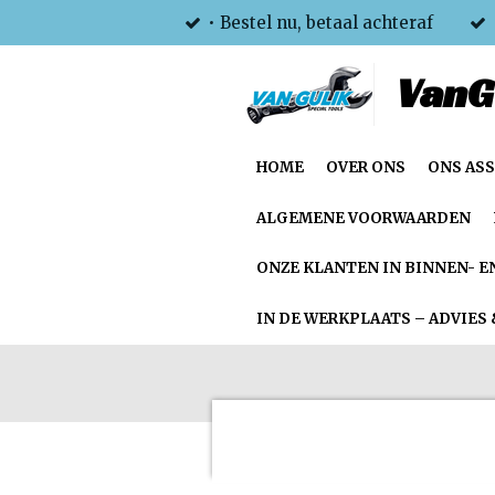
• Bestel nu, betaal achteraf
Ga
direct
VanG
naar
de
hoofdinhoud
HOME
OVER ONS
ONS AS
ALGEMENE VOORWAARDEN
ONZE KLANTEN IN BINNEN- E
IN DE WERKPLAATS – ADVIES 