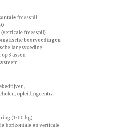
zontale
freesspil
40
verticale freesspil)
omatische boorvoedingen
sche langsvoeding
1 op 3 assen
fsysteem
bedrijven,
cholen, opleidingcentra
ring (1300 kg)
e horizontale en verticale