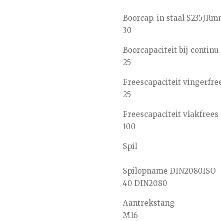
Boorcap. in staal S235JR
m
30
Boorcapaciteit bij continu
25
Freescapaciteit vingerf
25
Freescapaciteit vlakfre
100
Spil
Spilopname DIN2080
ISO
40 DIN2080
Aantrekstang
M16