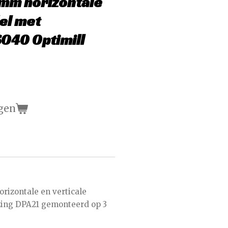
mm horizontale
del met
O40 Optimill
gen
rizontale en verticale
ezing DPA21 gemonteerd op 3