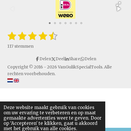
1
2
3
4
5
S
R
t
a
s
s
s
s
s
e
117 stemmen
t
m
t
t
t
t
t
i
m
Delen
Deel
Share
Delen
e
e
e
e
e
e
n
n
Copyright © 2016 - 2026 VanGulikSpecialTools. Alle
g
r
r
r
r
r
rechten voorbehouden.
:
r
r
r
r
4
.
e
e
e
e
6
n
n
n
n
4
Deze website maakt gebruik van cookies
9
om uw ervaring te verbeteren en op maat
5
gemaakte advertenties weer te geven. Door
7
op ‘Accepteren’ te klikken, gaat u akkoord
met het gebruik van alle cookies.
2