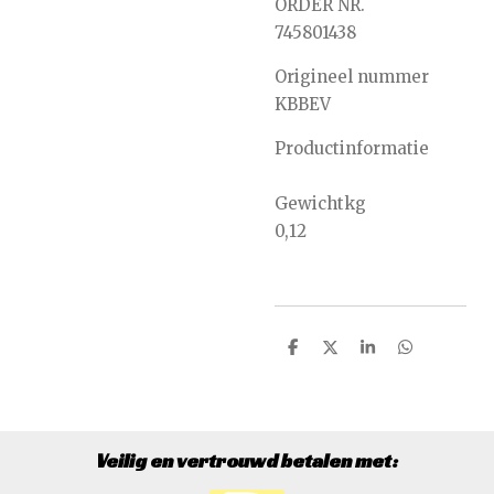
ORDER NR.
745801438
Origineel nummer
KBBEV
Productinformatie
Gewicht
kg
0,12
D
D
S
D
e
e
h
e
l
e
a
l
e
l
r
e
n
e
n
Veilig en vertrouwd betalen met: