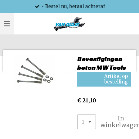
• Bestel nu, betaal achteraf
Ga
direct
naar
de
hoofdinhoud
Bevestigingen
beton MW Tools
Artikel op
bestelling
€ 21,10
In
winkelwage