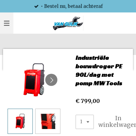
• Bestel nu, betaal achteraf
Ga
direct
naar
de
hoofdinhoud
Industriële
bouwdroger PE
90L/dag met
pomp MW Tools
€ 799,00
In
winkelwage