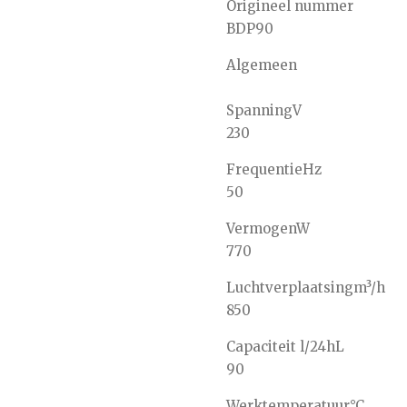
Origineel nummer
BDP90
Algemeen
Spanning
V
230
Frequentie
Hz
50
Vermogen
W
770
Luchtverplaatsing
m³/h
850
Capaciteit l/24h
L
90
Werktemperatuur
°C