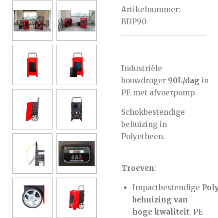
Artikelnummer:
BDP90
Industriële
bouwdroger
90L/dag
in
PE met afvoerpomp.
Schokbestendige
behuizing in
Polyetheen.
Troeven
:
Impactbestendige
Pol
behuizing van
hoge kwaliteit
. PE