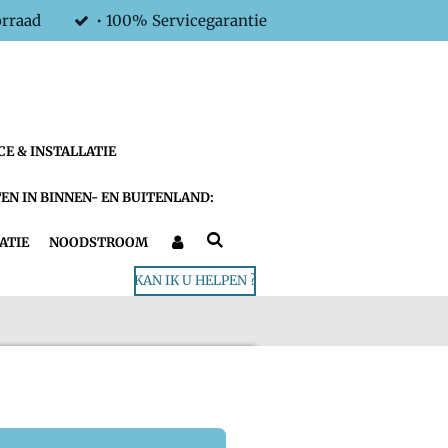
orraad
• 100% Servicegarantie
CE & INSTALLATIE
EN IN BINNEN- EN BUITENLAND:
ATIE
NOODSTROOM
KAN IK U HELPEN ?