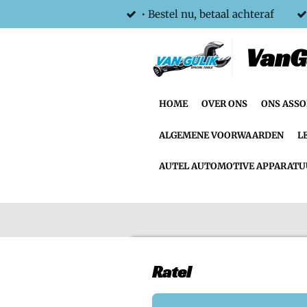
• Bestel nu, betaal achteraf
Ga
direct
VanG
naar
de
hoofdinhoud
HOME
OVER ONS
ONS ASS
ALGEMENE VOORWAARDEN
L
AUTEL AUTOMOTIVE APPARATU
Ratel