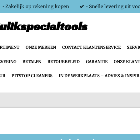
• Zakelijk op rekening kopen
• Snelle levering uit vo
ulikspecialtools
ORTIMENT
ONZE MERKEN
CONTACT KLANTENSERVICE
SERVI
EVERING
BETALEN
RETOURBELEID
GARANTIE
ONZE KLANT
UR
PITSTOP CLEANERS
IN DE WERKPLAATS – ADVIES & INSPIR