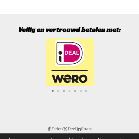
Veilig en vertrouwd betalen met:
Delen
Deel
Share
SpecialTools. Alle rechten voorbehouden.