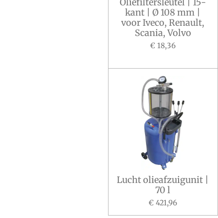
Oliefiltersleutel | 15-
kant | Ø 108 mm |
voor Iveco, Renault,
Scania, Volvo
€ 18,36
Lucht olieafzuigunit |
70 l
€ 421,96