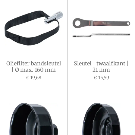
Oliefilter bandsleutel
Sleutel | twaalfkant |
| Ø max. 160 mm
21 mm
€ 19,68
€ 15,59