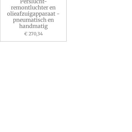
Perslucht-
remontluchter en
olieafzuigapparaat -
pneumatisch en
handmatig
€ 270,34