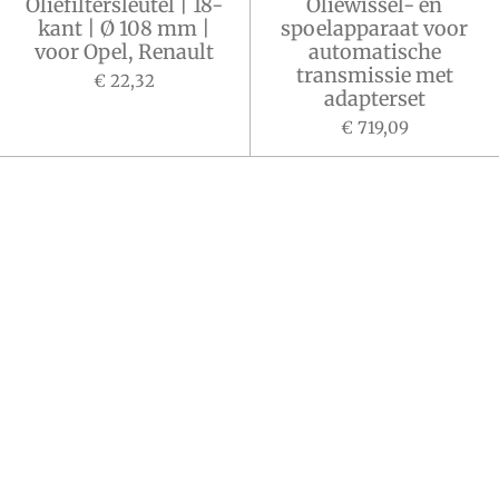
Oliefiltersleutel | 18-
Oliewissel- en
kant | Ø 108 mm |
spoelapparaat voor
voor Opel, Renault
automatische
transmissie met
€ 22,32
adapterset
€ 719,09