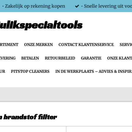
• Zakelijk op rekening kopen
• Snelle levering uit vo
ulikspecialtools
ORTIMENT
ONZE MERKEN
CONTACT KLANTENSERVICE
SERVI
EVERING
BETALEN
RETOURBELEID
GARANTIE
ONZE KLANT
UR
PITSTOP CLEANERS
IN DE WERKPLAATS – ADVIES & INSPIR
 brandstof fillter