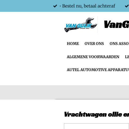
• Bestel nu, betaal achteraf
Ga
direct
VanG
naar
de
hoofdinhoud
HOME
OVER ONS
ONS ASS
ALGEMENE VOORWAARDEN
L
AUTEL AUTOMOTIVE APPARATU
Vrachtwagen ollie en