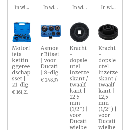
In winkelwagen
In winkelwagen
In winkelwagen
In winkelwa
Motorf
Asmoe
Kracht
Kracht
iets
r Bitset
-
-
kettin
| voor
dopsle
dopsle
ggeree
Ducati
utel
utel
dschap
| 8-dlg.
inzetze
inzetze
sset |
skant /
skant /
€ 248,37
21-dlg.
twaalf
twaalf
kant |
kant |
€ 161,21
12,5
12,5
mm
mm
(1/2") |
(1/2") |
voor
voor
Ducati
Ducati
wielbe
wielbe