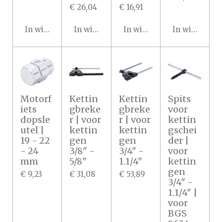
€ 26,04
€ 16,91
In winkelwagen
In winkelwagen
In winkelwagen
In winkelwa
Motorf
Kettin
Kettin
Spits
iets
gbreke
gbreke
voor
dopsle
r | voor
r | voor
kettin
utel |
kettin
kettin
gschei
19 - 22
gen
gen
der |
- 24
3/8" -
3/4" -
voor
mm
5/8"
1.1/4"
kettin
gen
€ 9,23
€ 31,08
€ 53,89
3/4" -
1.1/4" |
voor
BGS