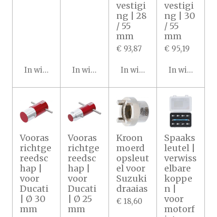
vestigi
vestigi
ng | 28
ng | 30
/ 55
/ 55
mm
mm
€ 93,87
€ 95,19
In winkelwagen
In winkelwagen
In winkelwagen
In winkelwa
Vooras
Vooras
Kroon
Spaaks
richtge
richtge
moerd
leutel |
reedsc
reedsc
opsleut
verwiss
hap |
hap |
el voor
elbare
voor
voor
Suzuki
koppe
Ducati
Ducati
draaias
n |
| Ø 30
| Ø 25
voor
€ 18,60
mm
mm
motorf