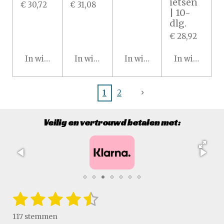
ietsen
€ 30,72
€ 31,08
| 10-
dlg.
€ 28,92
In winkelwagen
In winkelwagen
In winkelwagen
In winkelwa
1
2
Veilig en vertrouwd betalen met:
1
2
3
4
5
S
R
t
a
s
s
s
s
s
e
117 stemmen
t
m