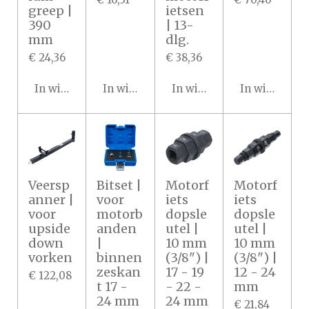
greep |
ietsen
390
| 13-
mm
dlg.
€ 24,36
€ 38,36
In winkelwagen
In winkelwagen
In winkelwagen
In winkelwa
Veersp
Bitset |
Motorf
Motorf
anner |
voor
iets
iets
voor
motorb
dopsle
dopsle
upside
anden
utel |
utel |
down
|
10 mm
10 mm
vorken
binnen
(3/8") |
(3/8") |
zeskan
17 - 19
12 - 24
€ 122,08
t 17 -
- 22 -
mm
24 mm
24 mm
€ 21,84