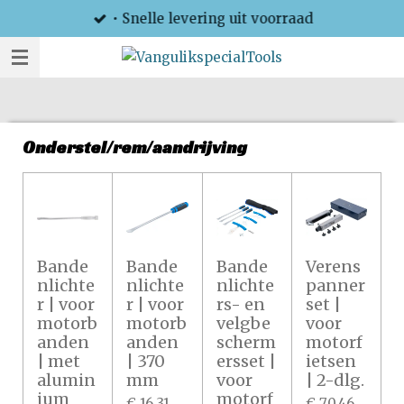
• Snelle levering uit voorraad
Ga
direct
naar
de
hoofdinhoud
Onderstel/rem/aandrijving
Bande
Bande
Bande
Verens
nlichte
nlichte
nlichte
panner
r | voor
r | voor
rs- en
set |
motorb
motorb
velgbe
voor
anden
anden
scherm
motorf
| met
| 370
ersset |
ietsen
alumin
mm
voor
| 2-dlg.
ium
motorf
€ 16,31
€ 70,46