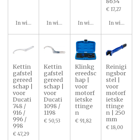
8634
€ 17,27
In winkelwagen
In winkelwagen
In winkelwagen
In winkelwa
Kettin
Kettin
Klinkg
Reinigi
gafstel
gafstel
ereedsc
ngsbor
gereed
gereed
hap |
stel |
schap |
schap |
voor
voor
voor
voor
motorf
motorf
Ducati
Ducati
ietske
ietske
748 /
1098 /
ttinge
ttinge
916 /
1198
n
n | 250
996 /
mm
€ 50,53
€ 91,82
998
€ 18,00
€ 47,29