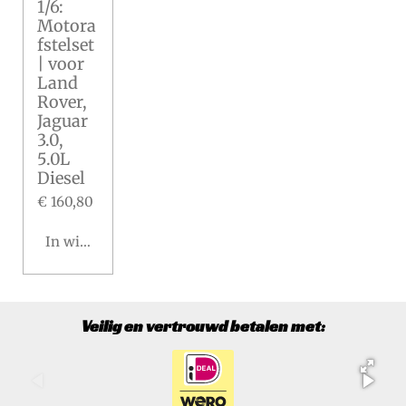
1/6:
Motora
fstelset
| voor
Land
Rover,
Jaguar
3.0,
5.0L
Diesel
€ 160,80
In winkelwagen
Veilig en vertrouwd betalen met: