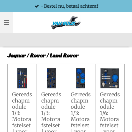
• Bestel nu, betaal achteraf
Ga
direct
naar
de
hoofdinhoud
Jaguar / Rover / Land Rover
Gereeds
Gereeds
Gereeds
Gereeds
chapm
chapm
chapm
chapm
odule
odule
odule
odule
1/3:
1/3:
1/3:
1/6:
Motora
Motora
Motora
Motora
fstelset
fstelset
fstelset
fstelset
| voor
| voor
| voor
| voor