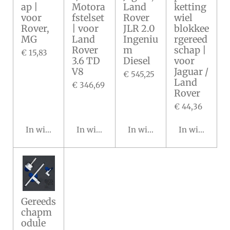
ap |
Motora
Land
ketting
voor
fstelset
Rover
wiel
Rover,
| voor
JLR 2.0
blokkee
MG
Land
Ingeniu
rgereed
Rover
m
schap |
€ 15,83
3.6 TD
Diesel
voor
V8
Jaguar /
€ 545,25
Land
€ 346,69
Rover
€ 44,36
In winkelwagen
In winkelwagen
In winkelwagen
In winkelwa
Gereeds
chapm
odule