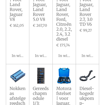
Land
Jaguar,
Jaguar,
Jaguar,
Rover,
Land
Land
Land
Jaguar
Rover
Rover,
Rover
V8
5.0 V8
Ford,
2.7, 3.0
Citroën
TD V6
€ 162,05
€ 267,70
2.0, 2.2,
€ 99,27
2.4, 3.2
diesel
€ 175,74
In winkelwagen
In winkelwagen
In winkelwagen
In winkelwa
Nokken
Gereeds
Motora
Diesel-
as
chapm
fstelset
hogedr
afstelge
odule
| voor
ukpom
reedsch
1/3:
Jaguar,
p-