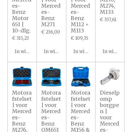
es-
Merced
Merced
M274,
Benz
es-
es-
M133
Motor
Benz
Benz
€ 357,61
651 |
M271
M112 +
10-dlg.
M113
€ 236,00
€ 315,23
€ 109,35
In winkelwagen
In winkelwagen
In winkelwagen
In winkelwa
Motora
Motora
Motora
Dieselp
fstelset
fstelset
fstelset
omp
| voor
| voor
| voor
borgpe
Merced
Merced
Merced
n |
es-
es-
es-
voor
Benz
Benz
Benz
Merced
M276,
OM651
M156 &
es-