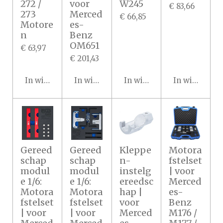
272 /
voor
W245
€ 83,66
273
Merced
€ 66,85
Motore
es-
n
Benz
OM651
€ 63,97
€ 201,43
In winkelwagen
In winkelwagen
In winkelwagen
In winkelwa
Gereed
Gereed
Kleppe
Motora
schap
schap
n-
fstelset
modul
modul
instelg
| voor
e 1/6:
e 1/6:
ereedsc
Merced
Motora
Motora
hap |
es-
fstelset
fstelset
voor
Benz
| voor
| voor
Merced
M176 /