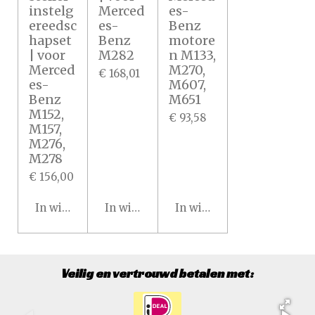
instelg
Merced
es-
ereedsc
es-
Benz
hapset
Benz
motore
| voor
M282
n M133,
Merced
M270,
€ 168,01
es-
M607,
Benz
M651
M152,
€ 93,58
M157,
M276,
M278
€ 156,00
In winkelwagen
In winkelwagen
In winkelwagen
Veilig en vertrouwd betalen met: