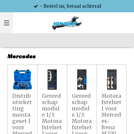
• Bestel nu, betaal achteraf
Ga
direct
naar
de
hoofdinhoud
Mercedes
Distrib
Gereed
Gereed
Motora
utieket
schap
schap
fstelset
ting
modul
modul
| voor
monta
e 1/3:
e 1/3:
Merced
geset |
Motora
Motora
es-
voor
fstelset
fstelset
Benz
Merced
| voor
| voor
M270,