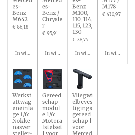
Merced
Merced
es-
M177 /
es-
es-
Benz
M178
Benz
Benz /
M100,
€ 430,97
M642
Chrysle
110, 114,
r
115, 123,
€ 86,18
130
€ 95,91
€ 28,75
In winkelwagen
In winkelwagen
In winkelwagen
In winkelwa
Werkst
Gereed
Vliegwi
attwag
schap
elbeves
eneinla
modul
tigings
ge 1/6:
e 1/6:
gereed
Nokke
Motora
schap |
nasver
fstelset
voor
steller-
| voor
Merced