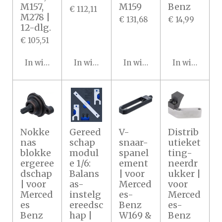
M157,
M159
Benz
€ 112,11
M278 |
€ 131,68
€ 14,99
12-dlg.
€ 105,51
In winkelwagen
In winkelwagen
In winkelwagen
In winkelwa
Nokke
Gereed
V-
Distrib
nas
schap
snaar-
utieket
blokke
modul
spanel
ting-
ergeree
e 1/6:
ement
neerdr
dschap
Balans
| voor
ukker |
| voor
as-
Merced
voor
Merced
instelg
es-
Merced
es
ereedsc
Benz
es-
Benz
hap |
W169 &
Benz