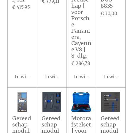
€ 779,11
hap |
8835
€ 415,95
voor
€ 30,00
Porsch
e
Panam
era,
Cayenn
e V8 |
8-dlg.
€ 286,78
In winkelwagen
In winkelwagen
In winkelwagen
In winkelwa
Gereed
Gereed
Motora
Gereed
schap
schap
fstelset
schap
modul
modul
| voor
modul