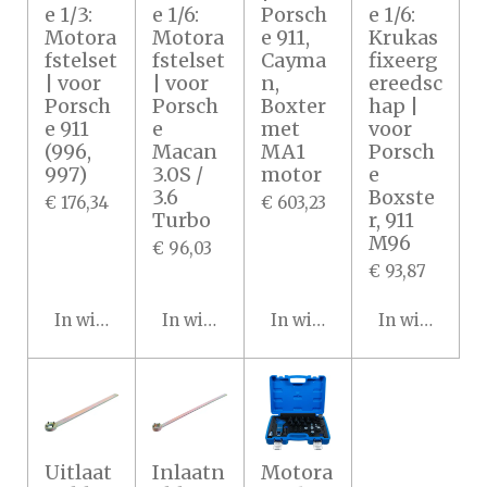
e 1/3:
e 1/6:
Porsch
e 1/6:
Motora
Motora
e 911,
Krukas
fstelset
fstelset
Cayma
fixeerg
| voor
| voor
n,
ereedsc
Porsch
Porsch
Boxter
hap |
e 911
e
met
voor
(996,
Macan
MA1
Porsch
997)
3.0S /
motor
e
3.6
Boxste
€ 176,34
€ 603,23
Turbo
r, 911
M96
€ 96,03
€ 93,87
In winkelwagen
In winkelwagen
In winkelwagen
In winkelwa
Uitlaat
Inlaatn
Motora