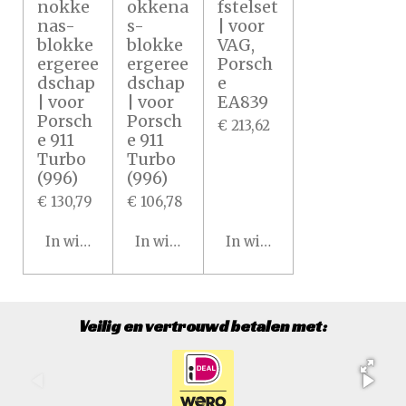
nokke
okkena
fstelset
nas-
s-
| voor
blokke
blokke
VAG,
ergeree
ergeree
Porsch
dschap
dschap
e
| voor
| voor
EA839
Porsch
Porsch
€ 213,62
e 911
e 911
Turbo
Turbo
(996)
(996)
€ 130,79
€ 106,78
In winkelwagen
In winkelwagen
In winkelwagen
Veilig en vertrouwd betalen met: