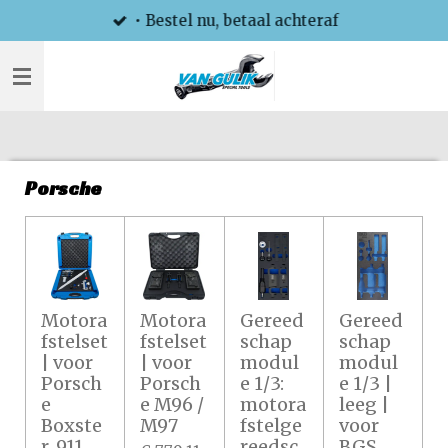
• Bestel nu, betaal achteraf
Ga
direct
naar
de
hoofdinhoud
Porsche
Motora
Motora
Gereed
Gereed
fstelset
fstelset
schap
schap
| voor
| voor
modul
modul
Porsch
Porsch
e 1/3:
e 1/3 |
e
e M96 /
motora
leeg |
Boxste
M97
fstelge
voor
r, 911
reedsc
BGS