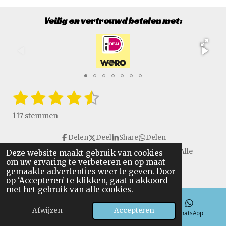
Veilig en vertrouwd betalen met:
1
2
3
4
5
S
R
t
a
s
s
s
s
s
e
117 stemmen
t
m
t
t
t
t
t
i
m
Delen
Deel
Share
Delen
e
e
e
e
e
e
n
n
Copyright © 2016 - 2026 VanGulikSpecialTools. Alle
Deze website maakt gebruik van cookies
g
r
r
r
r
r
om uw ervaring te verbeteren en op maat
rechten voorbehouden.
:
gemaakte advertenties weer te geven. Door
r
r
r
r
4
op ‘Accepteren’ te klikken, gaat u akkoord
.
met het gebruik van alle cookies.
e
e
e
e
6
n
n
n
n
Afwijzen
Accepteren
4
E-mailadres
Telefoonnummer
WhatsApp
9