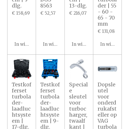
dlg.
8563
13-dlg.
der | 55
- 60 -
€ 158,69
€ 52,57
€ 216,07
65 - 70
mm
€ 131,08
In winkelwagen
In winkelwagen
In winkelwagen
In winkelwa
Testkof
Testkof
Special
Dopsle
ferset
ferset
e
utel
turbola
turbola
sleutel
voor
der-
der-
voor
onderd
laadluc
laadluc
turboc
rukafst
htsyste
htsyste
harger,
eller op
em |
em | 9-
twaalf
VAG
17-dlg.
dlg.
kant |
turbola