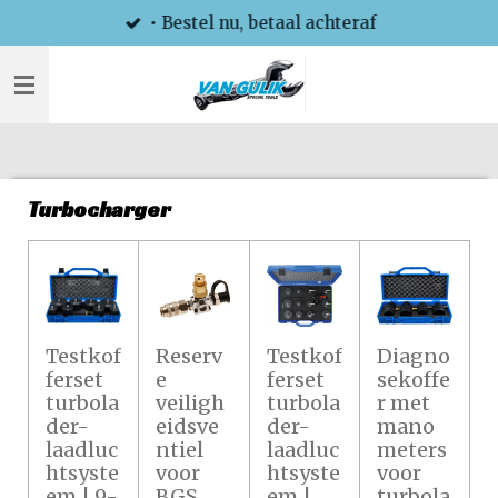
• Bestel nu, betaal achteraf
Ga
direct
naar
de
hoofdinhoud
Turbocharger
Testkof
Reserv
Testkof
Diagno
ferset
e
ferset
sekoffe
turbola
veiligh
turbola
r met
der-
eidsve
der-
mano
laadluc
ntiel
laadluc
meters
htsyste
voor
htsyste
voor
em | 9-
BGS
em |
turbola