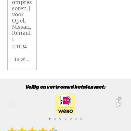
ompres
soren |
voor
Opel,
Nissan,
Renaul
t
€ 11,94
In winkelwagen
Veilig en vertrouwd betalen met:
S
R