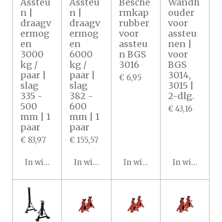
Assteu
Assteu
Besche
Wandh
n |
n |
rmkap
ouder
draagv
draagv
rubber
voor
ermog
ermog
voor
assteu
en
en
assteu
nen |
3000
6000
n BGS
voor
kg /
kg /
3016
BGS
paar |
paar |
3014,
€ 6,95
slag
slag
3015 |
335 -
382 -
2-dlg.
500
600
€ 43,16
mm | 1
mm | 1
paar
paar
€ 83,97
€ 155,57
In winkelwagen
In winkelwagen
In winkelwagen
In winkelwa