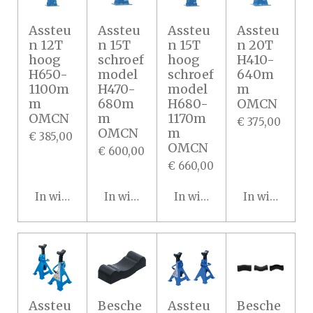
Assteu
Assteu
Assteu
Assteu
n 12T
n 15T
n 15T
n 20T
hoog
schroef
hoog
H410-
H650-
model
schroef
640m
1100m
H470-
model
m
m
680m
H680-
OMCN
OMCN
m
1170m
€ 375,00
OMCN
m
€ 385,00
OMCN
€ 600,00
€ 660,00
In winkelwagen
In winkelwagen
In winkelwagen
In winkelwa
Assteu
Besche
Assteu
Besche