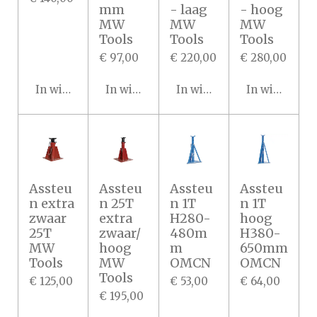
mm
- laag
- hoog
MW
MW
MW
Tools
Tools
Tools
€ 97,00
€ 220,00
€ 280,00
In winkelwagen
In winkelwagen
In winkelwagen
In winkelwa
Assteu
Assteu
Assteu
Assteu
n extra
n 25T
n 1T
n 1T
zwaar
extra
H280-
hoog
25T
zwaar/
480m
H380-
MW
hoog
m
650mm
Tools
MW
OMCN
OMCN
Tools
€ 125,00
€ 53,00
€ 64,00
€ 195,00