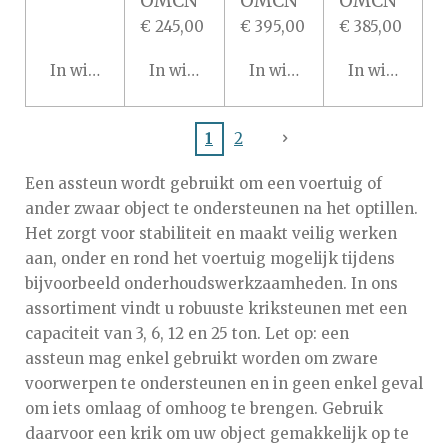
OMCN
OMCN
OMCN
€ 245,00
€ 395,00
€ 385,00
In winkelwagen
In winkelwagen
In winkelwagen
In winkelwa
1
2
Een assteun wordt gebruikt om een voertuig of
ander zwaar object te ondersteunen na het optillen.
Het zorgt voor stabiliteit en maakt veilig werken
aan, onder en rond het voertuig mogelijk tijdens
bijvoorbeeld onderhoudswerkzaamheden. In ons
assortiment vindt u robuuste kriksteunen met een
capaciteit van 3, 6, 12 en 25 ton. Let op: een
assteun mag enkel gebruikt worden om zware
voorwerpen te ondersteunen en in geen enkel geval
om iets omlaag of omhoog te brengen. Gebruik
daarvoor
een krik
om uw object gemakkelijk op te