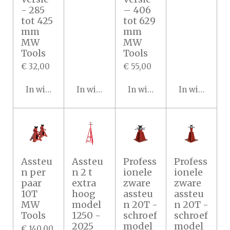
- 285
– 406
tot 425
tot 629
mm
mm
MW
MW
Tools
Tools
€ 32,00
€ 55,00
In winkelwagen
In winkelwagen
In winkelwagen
In winkelwa
Assteu
Assteu
Profess
Profess
n per
n 2 t
ionele
ionele
paar
extra
zware
zware
10T
hoog
assteu
assteu
MW
model
n 20T -
n 20T -
Tools
1250 -
schroef
schroef
2025
model
model
€ 140,00