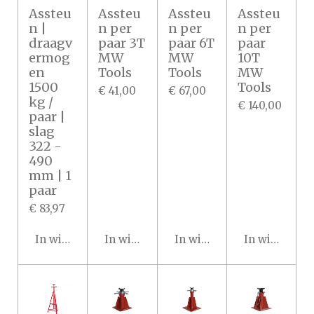
Assteu
Assteu
Assteu
Assteu
n |
n per
n per
n per
draagv
paar 3T
paar 6T
paar
ermog
MW
MW
10T
en
Tools
Tools
MW
1500
Tools
€ 41,00
€ 67,00
kg /
€ 140,00
paar |
slag
322 -
490
mm | 1
paar
€ 83,97
In winkelwagen
In winkelwagen
In winkelwagen
In winkelwa