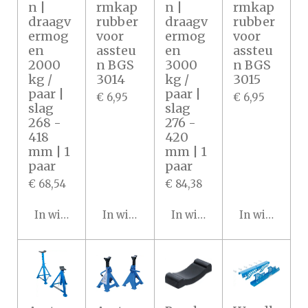
n |
rmkap
n |
rmkap
draagv
rubber
draagv
rubber
ermog
voor
ermog
voor
en
assteu
en
assteu
2000
n BGS
3000
n BGS
kg /
3014
kg /
3015
paar |
paar |
€ 6,95
€ 6,95
slag
slag
268 -
276 -
418
420
mm | 1
mm | 1
paar
paar
€ 68,54
€ 84,38
In winkelwagen
In winkelwagen
In winkelwagen
In winkelwa