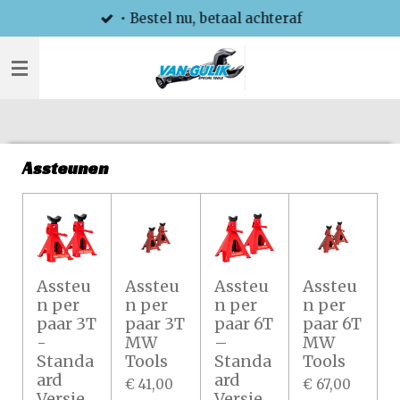
• Bestel nu, betaal achteraf
Ga
direct
naar
de
hoofdinhoud
Assteunen
Assteu
Assteu
Assteu
Assteu
n per
n per
n per
n per
paar 3T
paar 3T
paar 6T
paar 6T
-
MW
–
MW
Standa
Tools
Standa
Tools
ard
ard
€ 41,00
€ 67,00
Versie
Versie