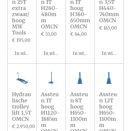
n 25T
n 1T
n 1T
n 3,5T
extra
H280-
hoog
H440-
zwaar/
480m
H380-
740mm
hoog
m
650mm
OMCN
MW
OMCN
OMCN
€ 145,00
Tools
€ 53,00
€ 64,00
€ 195,00
In winkelwagen
In winkelwagen
In winkelwagen
In winkelwa
Hydrau
Assteu
Assteu
Assteu
lische
n 1T
n 8T
n 12T
trolley
hoog
hoog
hoog
lift 1,5T
H1120-
H650-
H650-
OMCN
1885m
1100m
1100m
m
m
m
€ 2.950,00