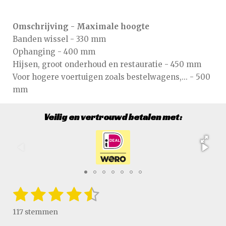
Omschrijving - Maximale hoogte
Banden wissel - 330 mm
Ophanging - 400 mm
Hijsen, groot onderhoud en restauratie - 450 mm
Voor hogere voertuigen zoals bestelwagens,... - 500
mm
Veilig en vertrouwd betalen met:
1
2
3
4
5
S
R
t
a
s
s
s
s
s
e
117 stemmen
t
m