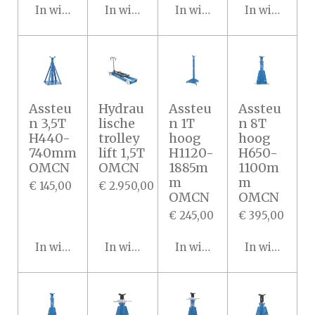
In winkelwagen
In winkelwagen
In winkelwagen
In winkelwa
Assteu
Hydrau
Assteu
Assteu
n 3,5T
lische
n 1T
n 8T
H440-
trolley
hoog
hoog
740mm
lift 1,5T
H1120-
H650-
OMCN
OMCN
1885m
1100m
m
m
€ 145,00
€ 2.950,00
OMCN
OMCN
€ 245,00
€ 395,00
In winkelwagen
In winkelwagen
In winkelwagen
In winkelwa