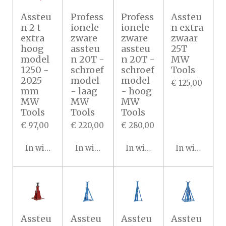
Assteu
Profess
Profess
Assteu
n 2 t
ionele
ionele
n extra
extra
zware
zware
zwaar
hoog
assteu
assteu
25T
model
n 20T -
n 20T -
MW
1250 -
schroef
schroef
Tools
2025
model
model
€ 125,00
mm
- laag
- hoog
MW
MW
MW
Tools
Tools
Tools
€ 97,00
€ 220,00
€ 280,00
In winkelwagen
In winkelwagen
In winkelwagen
In winkelwa
Assteu
Assteu
Assteu
Assteu