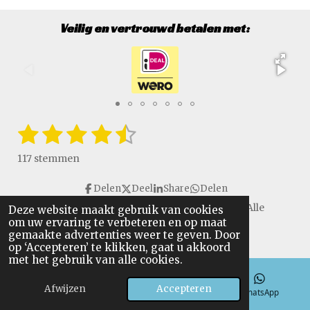
Veilig en vertrouwd betalen met:
1
2
3
4
5
S
R
t
a
s
s
s
s
s
e
117 stemmen
t
m
t
t
t
t
t
i
m
Delen
Deel
Share
Delen
e
e
e
e
e
e
n
n
Copyright © 2016 - 2026 VanGulikSpecialTools. Alle
Deze website maakt gebruik van cookies
g
r
r
r
r
r
om uw ervaring te verbeteren en op maat
rechten voorbehouden.
:
gemaakte advertenties weer te geven. Door
r
r
r
r
4
op ‘Accepteren’ te klikken, gaat u akkoord
.
met het gebruik van alle cookies.
e
e
e
e
6
n
n
n
n
Afwijzen
Accepteren
4
E-mailadres
Telefoonnummer
WhatsApp
9