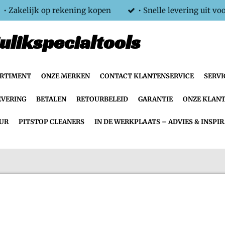
• Zakelijk op rekening kopen
• Snelle levering uit vo
ulikspecialtools
ORTIMENT
ONZE MERKEN
CONTACT KLANTENSERVICE
SERVI
EVERING
BETALEN
RETOURBELEID
GARANTIE
ONZE KLANT
UR
PITSTOP CLEANERS
IN DE WERKPLAATS – ADVIES & INSPIR