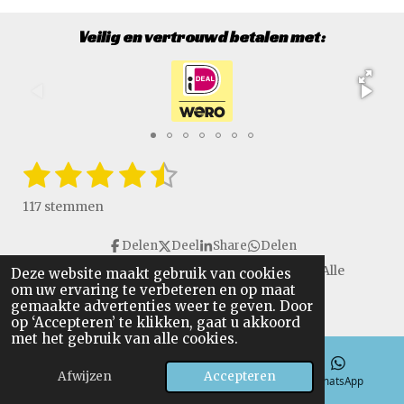
Veilig en vertrouwd betalen met:
1
2
3
4
5
S
R
t
a
s
s
s
s
s
e
117 stemmen
t
m
t
t
t
t
t
i
m
Delen
Deel
Share
Delen
e
e
e
e
e
e
n
n
Copyright © 2016 - 2026 VanGulikSpecialTools. Alle
Deze website maakt gebruik van cookies
g
r
r
r
r
r
om uw ervaring te verbeteren en op maat
rechten voorbehouden.
:
gemaakte advertenties weer te geven. Door
r
r
r
r
4
op ‘Accepteren’ te klikken, gaat u akkoord
.
met het gebruik van alle cookies.
e
e
e
e
6
n
n
n
n
Afwijzen
Accepteren
4
E-mailadres
Telefoonnummer
WhatsApp
9