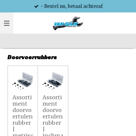
• Bestel nu, betaal achteraf
Ga
direct
naar
de
hoofdinhoud
Doorvoerrubbers
Assorti
Assorti
ment
ment
doorvo
doorvo
ertulen
ertulen
rubber
rubber
|
|
metrisc
inchma