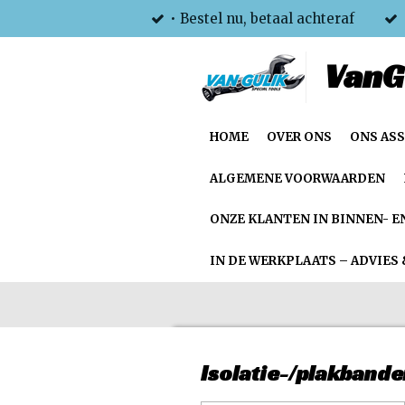
• Bestel nu, betaal achteraf
Ga
direct
VanG
naar
de
hoofdinhoud
HOME
OVER ONS
ONS AS
ALGEMENE VOORWAARDEN
ONZE KLANTEN IN BINNEN- E
IN DE WERKPLAATS – ADVIES 
Isolatie-/plakband