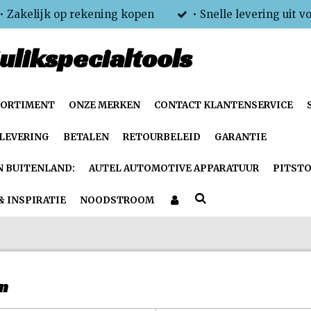
• Zakelijk op rekening kopen
• Snelle levering uit v
ulikspecialtools
SORTIMENT
ONZE MERKEN
CONTACT KLANTENSERVICE
LEVERING
BETALEN
RETOURBELEID
GARANTIE
N BUITENLAND:
AUTEL AUTOMOTIVE APPARATUUR
PITSTO
& INSPIRATIE
NOODSTROOM
en