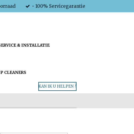
oorraad
• 100% Servicegarantie
SERVICE & INSTALLATIE
P CLEANERS
KAN IK U HELPEN ?