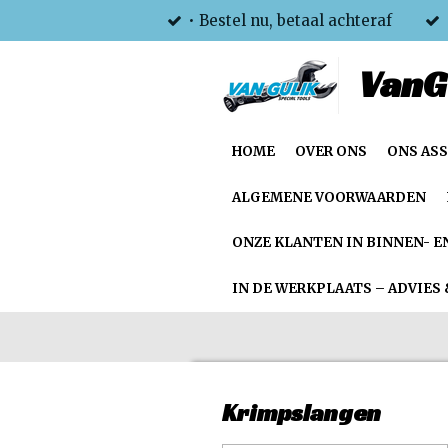
• Bestel nu, betaal achteraf
Ga
direct
VanG
naar
de
hoofdinhoud
HOME
OVER ONS
ONS AS
ALGEMENE VOORWAARDEN
ONZE KLANTEN IN BINNEN- E
IN DE WERKPLAATS – ADVIES 
Krimpslangen