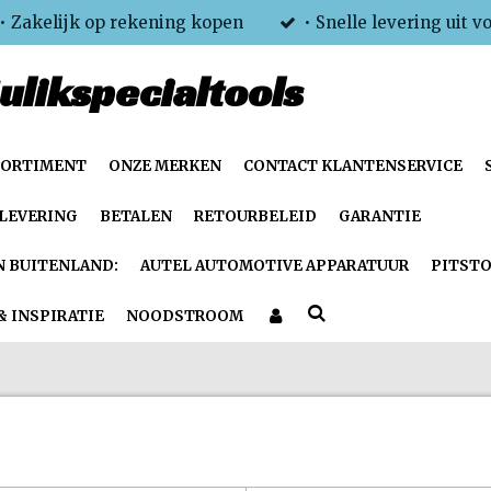
• Zakelijk op rekening kopen
• Snelle levering uit v
ulikspecialtools
SORTIMENT
ONZE MERKEN
CONTACT KLANTENSERVICE
LEVERING
BETALEN
RETOURBELEID
GARANTIE
N BUITENLAND:
AUTEL AUTOMOTIVE APPARATUUR
PITSTO
& INSPIRATIE
NOODSTROOM