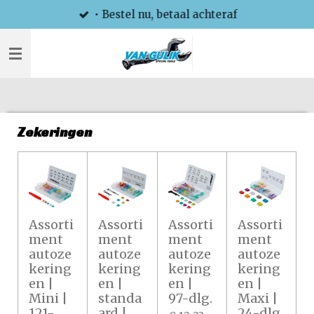
• Bestel nu, betaal achteraf
Ga
direct
naar
de
hoofdinhoud
Zekeringen
Assorti
Assorti
Assorti
Assorti
ment
ment
ment
ment
autoze
autoze
autoze
autoze
kering
kering
kering
kering
en |
en |
en |
en |
Mini |
standa
97-dlg.
Maxi |
121-
ard |
24-dlg.