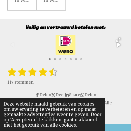
In winkelwagen
In winkelwagen
Veilig en vertrouwd betalen met:
1
2
3
4
5
S
R
t
a
s
s
s
s
s
e
117 stemmen
t
m
t
t
t
t
t
i
m
Delen
Deel
Share
Delen
e
e
e
e
e
e
n
n
Copyright © 2016 - 2026 VanGulikSpecialTools. Alle
Deze website maakt gebruik van cookies
g
r
r
r
r
r
om uw ervaring te verbeteren en op maat
rechten voorbehouden.
:
gemaakte advertenties weer te geven. Door
r
r
r
r
4
op ‘Accepteren’ te klikken, gaat u akkoord
.
met het gebruik van alle cookies.
e
e
e
e