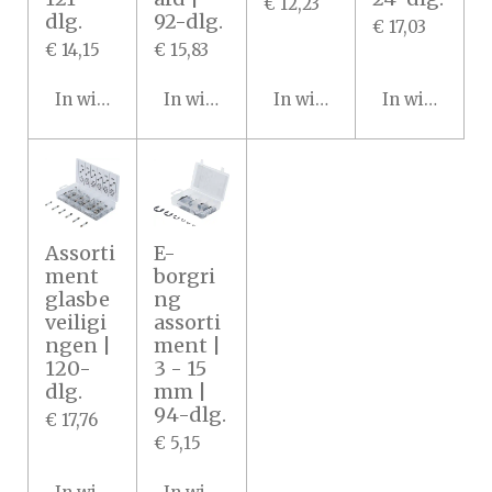
€ 12,23
dlg.
92-dlg.
€ 17,03
€ 14,15
€ 15,83
In winkelwagen
In winkelwagen
In winkelwagen
In winkelwa
Assorti
E-
ment
borgri
glasbe
ng
veiligi
assorti
ngen |
ment |
120-
3 - 15
dlg.
mm |
94-dlg.
€ 17,76
€ 5,15