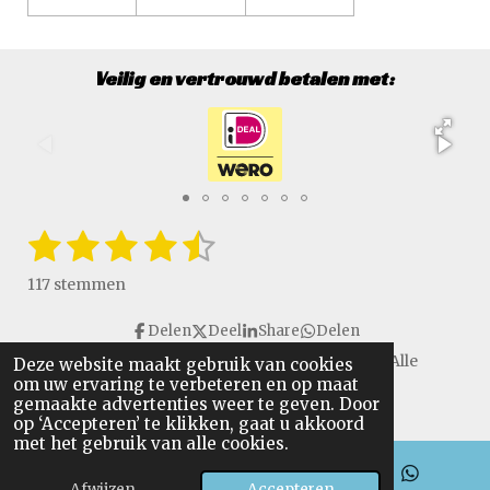
Veilig en vertrouwd betalen met:
1
2
3
4
5
S
R
t
a
s
s
s
s
s
e
117 stemmen
t
m
t
t
t
t
t
i
m
Delen
Deel
Share
Delen
e
e
e
e
e
e
n
n
Copyright © 2016 - 2026 VanGulikSpecialTools. Alle
Deze website maakt gebruik van cookies
g
r
r
r
r
r
om uw ervaring te verbeteren en op maat
rechten voorbehouden.
:
gemaakte advertenties weer te geven. Door
r
r
r
r
4
op ‘Accepteren’ te klikken, gaat u akkoord
.
met het gebruik van alle cookies.
e
e
e
e
6
Afwijzen
Accepteren