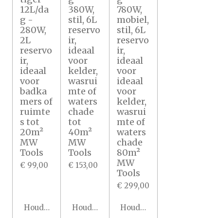
12L/da
380W,
780W,
g -
stil, 6L
mobiel,
280W,
reservo
stil, 6L
2L
ir,
reservo
reservo
ideaal
ir,
ir,
voor
ideaal
ideaal
kelder,
voor
voor
wasrui
ideaal
badka
mte of
voor
mers of
waters
kelder,
ruimte
chade
wasrui
s tot
tot
mte of
20m²
40m²
waters
MW
MW
chade
Tools
Tools
80m²
MW
€ 99,00
€ 153,00
Tools
€ 299,00
Houd mij op de hoogte
Houd mij op de hoogte
Houd mij op de hoogte