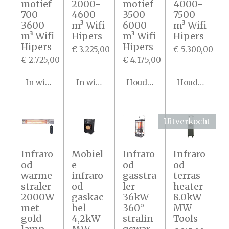
motief
2000-
motief
4000-
700-
4600
3500-
7500
3600
m³ Wifi
6000
m³ Wifi
m³ Wifi
Hipers
m³ Wifi
Hipers
Hipers
Hipers
€ 3.225,00
€ 5.300,00
€ 2.725,00
€ 4.175,00
In winkelwagen
In winkelwagen
Houd mij op de hoogte
Houd mij op 
Uitverkocht
Infraro
Mobiel
Infraro
Infraro
od
e
od
od
warme
infraro
gasstra
terras
straler
od
ler
heater
2000W
gaskac
36kW
8.0kW
met
hel
360°
MW
gold
4,2kW
stralin
Tools