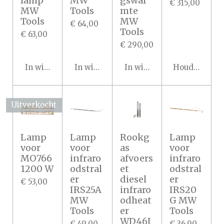
lamp
MW
gswar
€ 315,00
MW
Tools
mte
Tools
MW
€ 64,00
Tools
€ 63,00
€ 290,00
In winkelwagen
In winkelwagen
In winkelwagen
Houd mij op 
Uitverkocht
Lamp
Lamp
Rookg
Lamp
voor
voor
as
voor
MO766
infraro
afvoers
infraro
1200 W
odstral
et
odstral
er
diesel
er
€ 53,00
IRS25A
infraro
IRS20
MW
odheat
G MW
Tools
er
Tools
WD46I
€ 49,00
€ 36,90