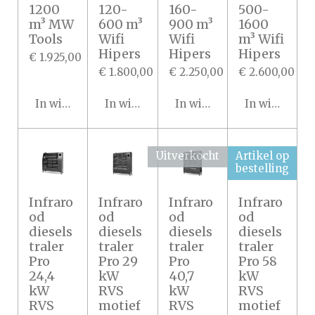
1200
120-
160-
500-
m³ MW
600 m³
900 m³
1600
Tools
Wifi
Wifi
m³ Wifi
Hipers
Hipers
Hipers
€ 1.925,00
€ 1.800,00
€ 2.250,00
€ 2.600,00
In winkelwagen
In winkelwagen
In winkelwagen
In winkelwa
Uitverkocht
Artikel op
bestelling
Infraro
Infraro
Infraro
Infraro
od
od
od
od
diesels
diesels
diesels
diesels
traler
traler
traler
traler
Pro
Pro 29
Pro
Pro 58
24,4
kW
40,7
kW
kW
RVS
kW
RVS
RVS
motief
RVS
motief