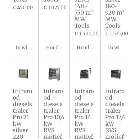
140-
180-
€ 450,00
€ 1.025,00
750 m³
920 m³
MW
MW
Tools
Tools
€ 1.500,00
€ 1.525,00
In winkelwagen
Houd mij op de hoogte
Houd mij op de hoogte
In winkelwa
Infraro
Infraro
Infraro
Infraro
od
od
od
od
diesels
diesels
diesels
diesels
traler
traler
traler
traler
Pro 21
Pro 10,4
Pro 14
Pro 17,4
kW
kW
kW
kW
silver
RVS
RVS
RVS
220-
motief
motief
motief