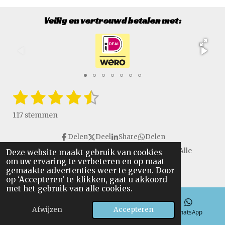
Veilig en vertrouwd betalen met:
1
2
3
4
5
S
R
t
a
s
s
s
s
s
e
117 stemmen
t
m
t
t
t
t
t
i
m
Delen
Deel
Share
Delen
e
e
e
e
e
e
n
n
Copyright © 2016 - 2026 VanGulikSpecialTools. Alle
Deze website maakt gebruik van cookies
g
r
r
r
r
r
om uw ervaring te verbeteren en op maat
rechten voorbehouden.
:
gemaakte advertenties weer te geven. Door
r
r
r
r
4
op ‘Accepteren’ te klikken, gaat u akkoord
.
met het gebruik van alle cookies.
e
e
e
e
6
n
n
n
n
Afwijzen
Accepteren
4
E-mailadres
Telefoonnummer
WhatsApp
9