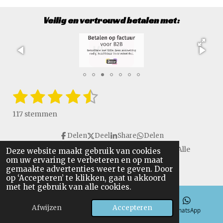
Veilig en vertrouwd betalen met:
1
2
3
4
5
S
R
t
a
s
s
s
s
s
e
117 stemmen
t
m
t
t
t
t
t
i
m
Delen
Deel
Share
Delen
e
e
e
e
e
e
n
n
Copyright © 2016 - 2026 VanGulikSpecialTools. Alle
Deze website maakt gebruik van cookies
g
r
r
r
r
r
om uw ervaring te verbeteren en op maat
rechten voorbehouden.
:
gemaakte advertenties weer te geven. Door
r
r
r
r
4
op ‘Accepteren’ te klikken, gaat u akkoord
.
met het gebruik van alle cookies.
e
e
e
e
6
n
n
n
n
Afwijzen
Accepteren
4
E-mailadres
Telefoonnummer
WhatsApp
9