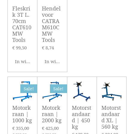
Fleskri
Hendel
k 3T L.
voor
70cm
CATRA
CAT610
M610C
MW
MW
Tools
Tools
€ 99,50
€ 8,74
In winkelwagen
In winkelwagen
Sale!
Sale!
Motork
Motork
Motorst
Motorst
raan |
raan |
andaar
andaar
1000 kg
2000 kg
d | 450
d XL |
kg
560 kg
€ 355,00
€ 425,00