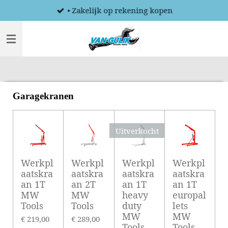
• Zakelijk op rekening kopen
Ga
direct
naar
de
hoofdinhoud
Garagekranen
Uitverkocht
Werkpl
Werkpl
Werkpl
Werkpl
aatskra
aatskra
aatskra
aatskra
an 1T
an 2T
an 1T
an 1T
MW
MW
heavy
europal
Tools
Tools
duty
lets
MW
MW
€ 219,00
€ 289,00
Tools
Tools