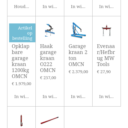
Houd mij op de hoogte
In winkelwagen
In winkelwagen
In winkelwag
Artikel
op
bestelling
Opklap
Haak
Garage
Evenaa
bare
garage
kraan 2
r/Hefbr
garage
kraan
ton
ug MW
kraan
O222
OMCN
Tools
1200kg
OMCN
€ 2.379,00
€ 27,90
OMCN
€ 257,00
€ 1.979,00
In winkelwagen
In winkelwagen
In winkelwagen
In winkelwag