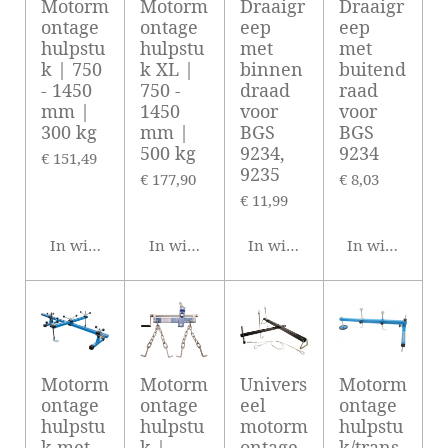
Motorm
Motorm
Draaigr
Draaigr
ontage
ontage
eep
eep
hulpstu
hulpstu
met
met
k | 750
k XL |
binnen
buitend
- 1450
750 -
draad
raad
mm |
1450
voor
voor
300 kg
mm |
BGS
BGS
500 kg
9234,
9234
€ 151,49
9235
€ 177,90
€ 8,03
€ 11,99
In winkelwagen
In winkelwagen
In winkelwagen
In winkelwag
Motorm
Motorm
Univers
Motorm
ontage
ontage
eel
ontage
hulpstu
hulpstu
motorm
hulpstu
k met
k |
ontage
k/trans