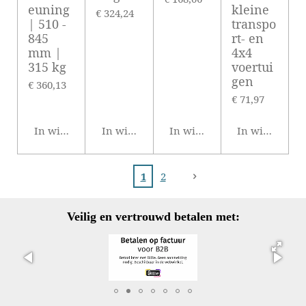
euning
kleine
€ 324,24
| 510 -
transpo
845
rt- en
mm |
4x4
315 kg
voertui
gen
€ 360,13
€ 71,97
In winkelwagen
In winkelwagen
In winkelwagen
In winkelwag
1
2
Veilig en vertrouwd betalen met: