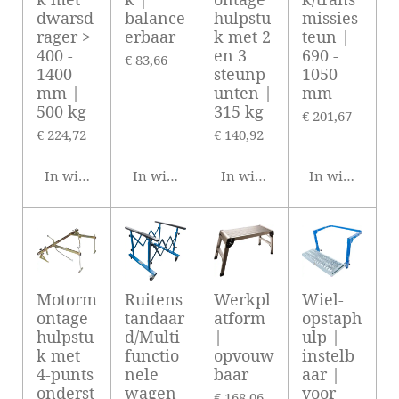
dwarsd
balance
hulpstu
missies
rager >
erbaar
k met 2
teun |
400 -
en 3
690 -
€ 83,66
1400
steunp
1050
mm |
unten |
mm
500 kg
315 kg
€ 201,67
€ 224,72
€ 140,92
In winkelwagen
In winkelwagen
In winkelwagen
In winkelwag
Motorm
Ruitens
Werkpl
Wiel-
ontage
tandaar
atform
opstaph
hulpstu
d/Multi
|
ulp |
k met
functio
opvouw
instelb
4-punts
nele
baar
aar |
onderst
wagen
voor
€ 168,06