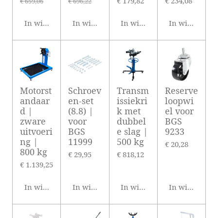
€ 179,82
€ 234,08
€ 659,06
€ 696,22
In winkelwagen
In winkelwagen
In winkelwagen
In winkelwag
Motorst
Schroev
Transm
Reserve
andaar
en-set
issiekri
loopwi
d |
(8.8) |
k met
el voor
zware
voor
dubbel
BGS
uitvoeri
BGS
e slag |
9233
ng |
11999
500 kg
€ 20,28
800 kg
€ 29,95
€ 818,12
€ 1.139,25
In winkelwagen
In winkelwagen
In winkelwagen
In winkelwag