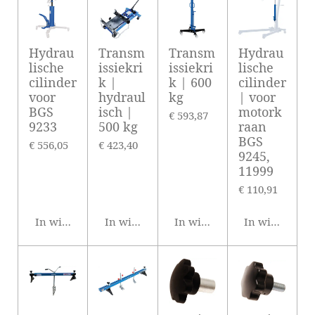
Hydrau
Transm
Transm
Hydrau
lische
issiekri
issiekri
lische
cilinder
k |
k | 600
cilinder
voor
hydraul
kg
| voor
BGS
isch |
motork
€ 593,87
9233
500 kg
raan
BGS
€ 556,05
€ 423,40
9245,
11999
€ 110,91
In winkelwagen
In winkelwagen
In winkelwagen
In winkelwag