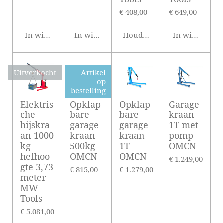
€ 408,00
€ 649,00
In winkelwagen
In winkelwagen
Houd mij op de hoogte
In winkelwag
Uitverkocht
Artikel
op
bestelling
Elektris
Opklap
Opklap
Garage
che
bare
bare
kraan
hijskra
garage
garage
1T met
an 1000
kraan
kraan
pomp
kg
500kg
1T
OMCN
hefhoo
OMCN
OMCN
€ 1.249,00
gte 3,73
€ 815,00
€ 1.279,00
meter
MW
Tools
€ 5.081,00