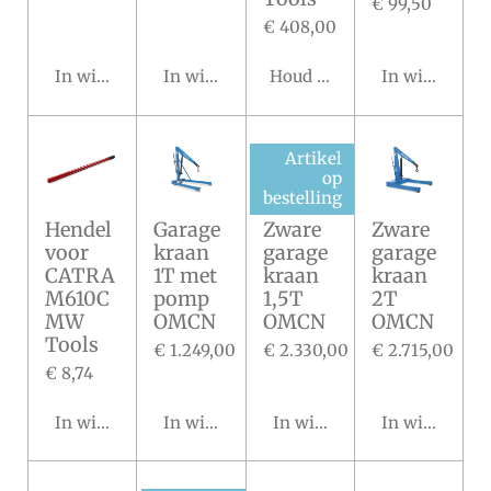
€ 99,50
€ 408,00
In winkelwagen
In winkelwagen
Houd mij op de hoogte
In winkelwa
Artikel
op
bestelling
Hendel
Garage
Zware
Zware
voor
kraan
garage
garage
CATRA
1T met
kraan
kraan
M610C
pomp
1,5T
2T
MW
OMCN
OMCN
OMCN
Tools
€ 1.249,00
€ 2.330,00
€ 2.715,00
€ 8,74
In winkelwagen
In winkelwagen
In winkelwagen
In winkelwa