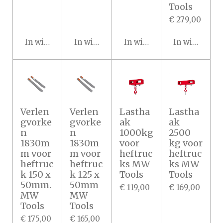
Tools
€ 279,00
In winkelwagen
In winkelwagen
In winkelwagen
In winkelwa
Verlen
Verlen
Lastha
Lastha
gvorke
gvorke
ak
ak
n
n
1000kg
2500
1830m
1830m
voor
kg voor
m voor
m voor
heftruc
heftruc
heftruc
heftruc
ks MW
ks MW
k 150 x
k 125 x
Tools
Tools
50mm.
50mm
€ 119,00
€ 169,00
MW
MW
Tools
Tools
€ 175,00
€ 165,00