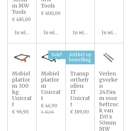
m MW
Tools
Tools
€ 600,00
€ 485,00
In winkelwagen
In winkelwagen
In winkelwagen
In winkelwa
Sale!
Artikel op
bestelling
Mobiel
Mobiel
Transp
Verlen
platfor
platfor
orthefr
gvorke
m 300
m
ollen
n
kg
Unicraf
1T
2435m
Unicraf
t
Unicraf
m voor
t
t
heftruc
€ 44,90
k van
€ 96,90
€ 189,00
€ 61,90
150 x
50mm
MW