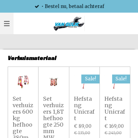
• Bestel nu, betaal achteraf
Ga
direct
naar
de
hoofdinhoud
Verhuismateriaal
Sale!
Sale!
Set
Set
Hefsta
Hefsta
verhuiz
verhuiz
ng
ng
ers 600
ers 1,8T
Unicraf
Unicraf
kg
hefhoo
t
t
hefhoo
gte 250
€ 89,00
€ 169,00
gte
mm
€ 135,00
€ 245,00
380m
MW